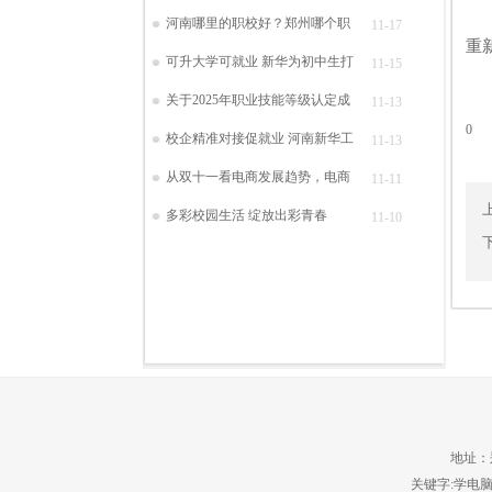
高
河南哪里的职校好？郑州哪个职
11-17
重
可升大学可就业 新华为初中生打
11-15
关于2025年职业技能等级认定成
11-13
0
校企精准对接促就业 河南新华工
11-13
从双十一看电商发展趋势，电商
11-11
多彩校园生活 绽放出彩青春
11-10
地址：郑
关键字:学电