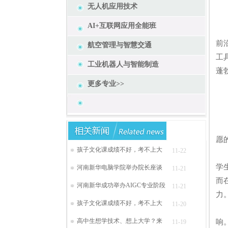
无人机应用技术
AI+互联网应用全能班
高
前
航空管理与智慧交通
工
工业机器人与智能制造
蓬
更多专业>>
对
愿
孩子文化课成绩不好，考不上大
11-22
在
学
河南新华电脑学院举办院长座谈
11-21
而
河南新华成功举办AIGC专业阶段
11-21
力
孩子文化课成绩不好，考不上大
11-20
通
高中生想学技术、想上大学？来
响
11-19