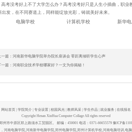
考没考好上不了大学怎么办？高考没考好只是人生小插曲，职业教
新出发，在不同赛道上，同样能绽放光彩，铸就美好未来。
电脑学校
计算机学校
新华电
上一篇：
河南新华电脑学院举办院长座谈会 零距离倾听学生心声
下一篇：
河南职业技术学校哪家好？一文为你揭秘！
网站首页
|
学院简介
|
专业设置
|
校园风光
|
教师风采
|
学生作品
|
就业服务
|
在线报名
Copyright Henan XinHua Computer Collage All rights reserved
州市中原区郑上路须水工贸园区。 邮编：450001 电话：0371-66655579 豫ICP备1101
脑，河南电脑学院,河南新华电脑学院,郑州电脑学院,郑州计算机学校,河南电脑培训,电脑