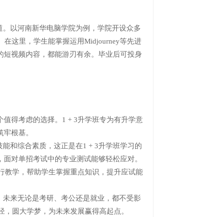
。以河南新华电脑学院为例，学院开设众多
这里，学生能掌握运用Midjourney等先进
的短视频内容，都能游刃有余。毕业后可投身
值得考虑的选择。1 + 3升学班专为有升学意
筑牢根基。
综合素质，这正是在1 + 3升学班学习的
，面对单招考试中的专业测试能够轻松应对。
进行教学，帮助学生掌握重点知识，提升应试能
未来无论是考研、考公还是就业，都不受影
路径，圆大学梦，为未来发展赢得高起点。