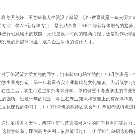
考没考好，不意味着人生就没了希望。职业教育就是一条光明大道
沿专业，像AI+新媒体专业，紧密贴合当下AIGC与新媒体融合的趋势。在
具进行创意输出的技能，无论是设计时尚的电商海报，还是制作吸睛
勃发展的新媒体行业，成为企业争抢的设计人才。
于仍渴望大学文凭的同学，河南新华电脑学院的1 + 3升学班是一个
的学生量身打造，第一年着重夯实专业基础与文化知识，为后续学习
这之后，学生可通过单招考试升学。单招侧重于考查学生的专业技能和
生的强项。经过一年的沉淀，学生在专业知识和技能上已有深厚积累
在文化课程的学习中，1 + 3升学班的教师团队会针对单招考试特点
。
过单招进入大学，所获学历与普通高考入学的同学具有同等效力，
。这就意味着，即便高考失利，依然能通过1 + 3升学班与单招这条