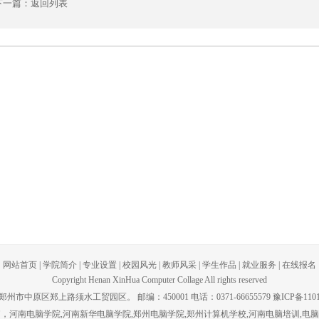
下一篇：
返回列表
网站首页
|
学院简介
|
专业设置
|
校园风光
|
教师风采
|
学生作品
|
就业服务
|
在线报名
Copyright Henan XinHua Computer Collage All rights reserved
州市中原区郑上路须水工贸园区。 邮编：450001 电话：0371-66655579 豫ICP备1101
脑，河南电脑学院,河南新华电脑学院,郑州电脑学院,郑州计算机学校,河南电脑培训,电脑