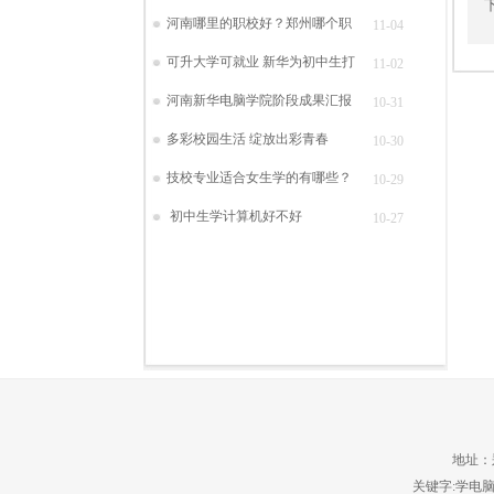
河南哪里的职校好？郑州哪个职
11-04
可升大学可就业 新华为初中生打
11-02
河南新华电脑学院阶段成果汇报
10-31
多彩校园生活 绽放出彩青春
10-30
技校专业适合女生学的有哪些？
10-29
初中生学计算机好不好
10-27
地址：郑
关键字:学电