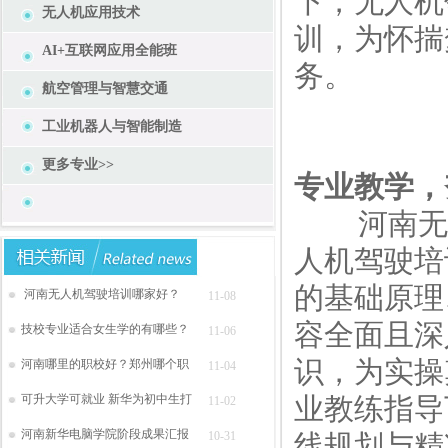
下，无人机
无人机应用技术
训，为怀揣
AI+互联网应用全能班
务。
航空管理与智慧交通
工业机器人与智能制造
更多专业>>
专业教学，
河南无人
人机驾驶培
的基础原理
河南无人机驾驶培训哪家好？
11-08
容全面且深
技校专业适合女生学的有哪些？
11-06
识，为实操
河南哪里的职校好？郑州哪个职
11-04
可升大学可就业 新华为初中生打
业教练指导
11-02
河南新华电脑学院阶段成果汇报
10-31
线规划与精