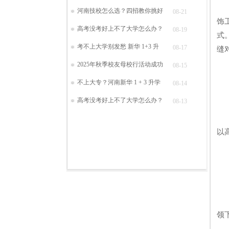
发
河南技校怎么选？四招教你挑好
08-21
饰
高考没考好上不了大学怎么办？
08-19
式
考不上大学别发愁 新华 1+3 升
08-17
缝
2025年秋季校友母校行活动成功
08-15
不上大专？河南新华 1 + 3 升学
08-14
高考没考好上不了大学怎么办？
08-13
河
以
此
领