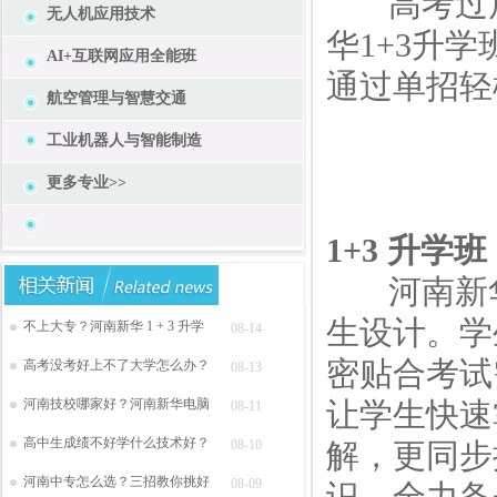
高考过后
无人机应用技术
华1+3升
AI+互联网应用全能班
通过单招轻
航空管理与智慧交通
工业机器人与智能制造
更多专业>>
1+3 升
河南新华1
生设计。学
不上大专？河南新华 1 + 3 升学
08-14
密贴合考试
高考没考好上不了大学怎么办？
08-13
河南技校哪家好？河南新华电脑
让学生快速
08-11
高中生成绩不好学什么技术好？
08-10
解，更同步
河南中专怎么选？三招教你挑好
08-09
识，全力备