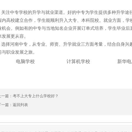
注中专学校的升学与就业渠道。好的中专为学生提供多种升学途径，如对
省内高校建立合作，学生能顺利升入大专、本科院校。就业方面，学
业机会。例如有的中专与当地知名企业开展订单式培养，学生毕业后
来发展更从容。
择河南中专，从专业、师资、升学就业三方面考量，结合自身兴趣
习与职业发展之旅。
电脑学校
计算机学校
新华电
上一篇：
考不上大专上什么学校好？
下一篇：
返回列表