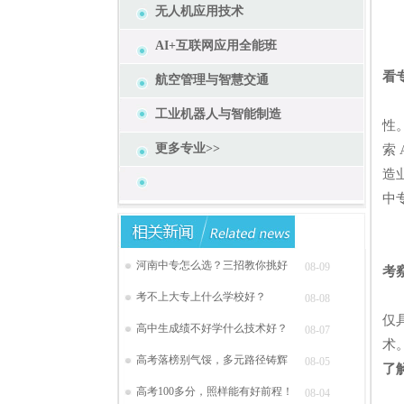
无人机应用技术
AI+互联网应用全能班
看
航空管理与智慧交通
专
工业机器人与智能制造
性
更多专业>>
索
造
中
河南中专怎么选？三招教你挑好
08-09
考
师
考不上大专上什么学校好？
08-08
仅
高中生成绩不好学什么技术好？
08-07
术
高考落榜别气馁，多元路径铸辉
08-05
了
高考100多分，照样能有好前程！
08-04