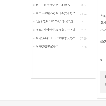
初中生的逆袭之路：不读高中，
08-04
关
高中生成绩不好学什么技术好？
08-02
与
“山海万象&#12539;AI创想” 新
07-31
就
未
河南职业中专挑选指南，一文速
07-31
选
高考没考好上不了大学怎么办？
07-29
学
河南技校哪家好？
07-28
0