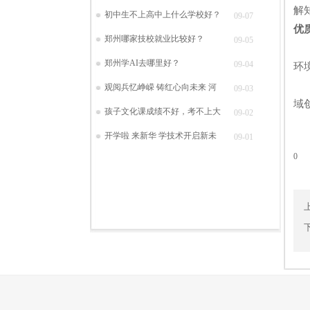
解
初中生不上高中上什么学校好？
09-07
优
郑州哪家技校就业比较好？
09-05
学
郑州学AI去哪里好？
09-04
环
河
观阅兵忆峥嵘 铸红心向未来 河
09-03
域
孩子文化课成绩不好，考不上大
09-02
开学啦 来新华 学技术开启新未
09-01
0