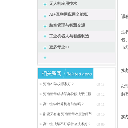
无人机应用技术
AI+互联网应用全能班
课
河
航空管理与智慧交通
注
工业机器人与智能制造
包、
更多专业>>
市
实
实
河南AI学校哪家好？
09-13
处
解
河南新华成功举办阶段成果汇报
09-12
高中生学计算机有前途吗？
09-11
甜蜜又有趣 河南新华欢度教师节
09-10
实
高中生成绩不好学什么技术好？
学
09-09