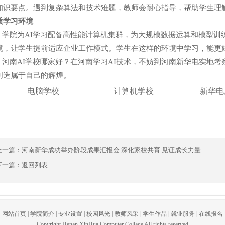
知识要点。遇到复杂算法和技术难题，教师会耐心指导，帮助学生理解
质学习环境
院为AI学习配备高性能计算机集群，为大规模数据运算和模型训练
境，让学生提前适应企业工作模式。学生在这样的环境中学习，能更
南AI学校哪家好？在河南学习AI技术，不妨到河南新华电实地考察
创造属于自己的辉煌。
电脑学校
计算机学校
新华电
上一篇：
河南新华成功举办阶段成果汇报会 深化家校共育 见证成长力量
下一篇：
返回列表
网站首页
|
学院简介
|
专业设置
|
校园风光
|
教师风采
|
学生作品
|
就业服务
|
在线报名
Copyright Henan XinHua Computer Collage All rights reserved