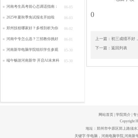
河南考生高考前心态调适指南：
06-05
0
2025年夏秋季免试报名开始啦
06-03
郑州技校哪家好？多维剖析为你
06-02
上一篇：
初三成绩不好
河南中专怎么选？三招教你挑好
06-01
下一篇：
返回列表
河南新华电脑学院组织学生参观
05-30
端午畅游河南新华 开启AI未来科
05-30
网站首页
|
学院简介
|
专
Copyright H
地址：郑州市中原区郑上路须水工贸园区。
关键字:学电脑，河南电脑学院,河南新华