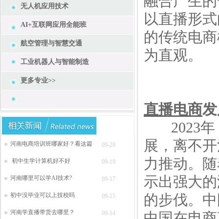
融合产生的
无人机应用技术
以直播形式
AI+互联网应用全能班
的传统电商
航空管理与智慧交通
为直观。
工业机器人与智能制造
更多专业>>
直播电商
发
2023年
展，离不开
河南电商培训班哪家好？看这篇
09-20
力推动。随
初中生学计算机好不好
09-19
示出强大的
河南哪里可以学AI技术?
09-17
初中没毕业可以上技校吗
的步伐。中
09-15
河南学直播带货去哪里？
09-14
中国在电商