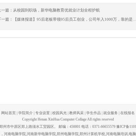
上一篇：
从校园到职场，新华电脑教育优就业计划全程护航
下一篇：
【媒体报道】95后老板带领95后员工创业，公司年入1000万，靠的是
网站首页
|
学院简介
|
专业设置
|
校园风光
|
教师风采
|
学生作品
|
就业服务
|
在线报名
Copyright Henan XinHua Computer Collage All rights reserved
州市中原区郑上路须水工贸园区。 邮编：450001 电话：0371-66655579 豫ICP备1101
脑，河南电脑学院,河南新华电脑学院,郑州电脑学院,郑州计算机学校,河南电脑培训,电脑