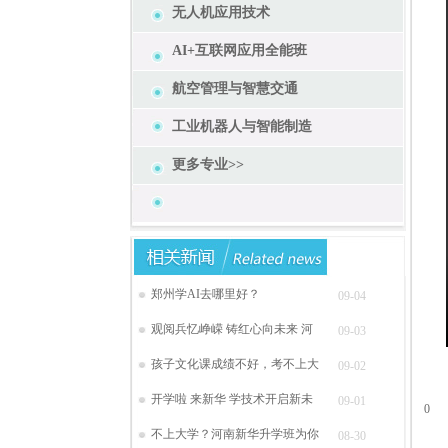
无人机应用技术
AI+互联网应用全能班
航空管理与智慧交通
工业机器人与智能制造
更多专业>>
郑州学AI去哪里好？
09-04
观阅兵忆峥嵘 铸红心向未来 河
09-03
孩子文化课成绩不好，考不上大
09-02
开学啦 来新华 学技术开启新未
09-01
0
不上大学？河南新华升学班为你
08-30